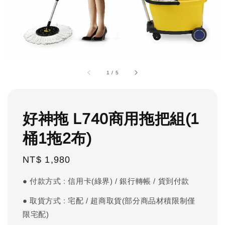
1
/
5
好神拖 L740商用拖把組(1
桶1拖2布)
Regular
NT$ 1,980
price
● 付款方式 : 信用卡(綠界) / 銀行轉帳 / 貨到付款
● 取貨方式 : 宅配 / 超商取貨(部分商品材積限制僅
限宅配)