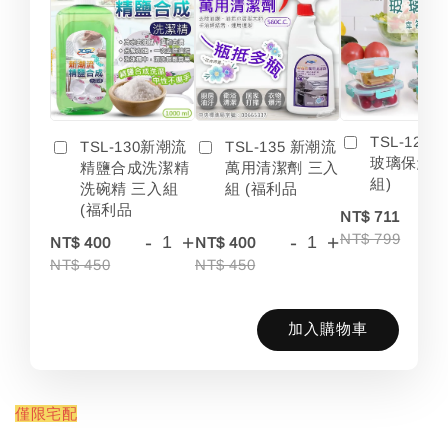
TSL-123
TSL-130新潮流
TSL-135 新潮流
玻璃保鮮盒
精鹽合成洗潔精
萬用清潔劑 三入
組)
洗碗精 三入組
組 (福利品
(福利品
-
NT$ 711
NT$ 799
-
+
-
+
NT$ 400
NT$ 400
NT$ 450
NT$ 450
加入購物車
僅限宅配