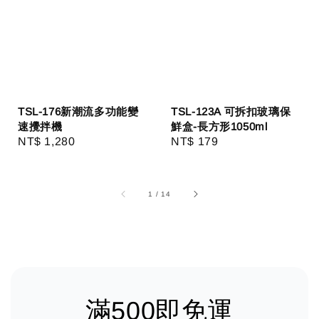
TSL-176新潮流多功能變
TSL-123A 可拆扣玻璃保
速攪拌機
鮮盒-長方形1050ml
Regular
NT$ 1,280
Regular
NT$ 179
price
price
1
/
14
滿500即免運