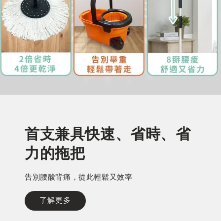
首支兼具快速、省時、省
時尚美型蒸氣電熨斗
力的拖把
陪伴你面對任何重要場合的最佳好隊友
告別腰酸背痛，從此輕鬆又效率
了解更多