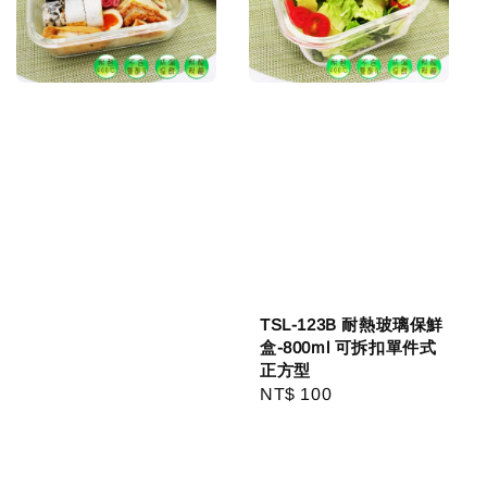
TSL-123B 耐熱玻璃保鮮
盒-800ml 可拆扣單件式
正方型
Regular
NT$ 100
price