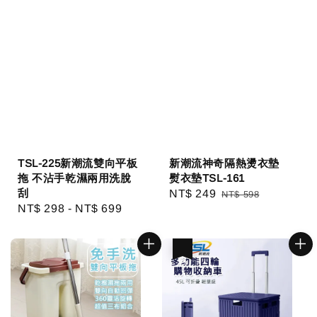
TSL-225新潮流雙向平板
新潮流神奇隔熱燙衣墊
拖 不沾手乾濕兩用洗脫
熨衣墊TSL-161
刮
Sale
NT$ 249
Regular
NT$ 598
Regular
NT$ 298
-
NT$ 699
price
price
price
優惠