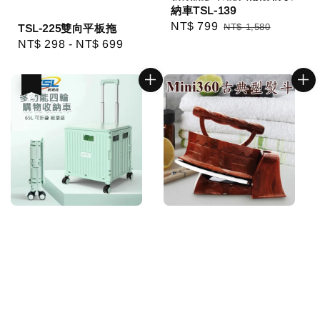
納車TSL-139
Sale
NT$ 799
Regular
NT$ 1,580
TSL-225雙向平板拖
price
price
Regular
NT$ 298
-
NT$ 699
price
優惠