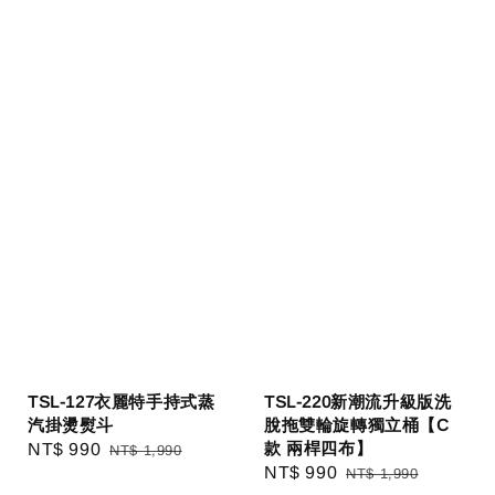
TSL-127衣麗特手持式蒸
TSL-220新潮流升級版洗
汽掛燙熨斗
脫拖雙輪旋轉獨立桶【C
款 兩桿四布】
Sale
NT$ 990
Regular
NT$ 1,990
Sale
NT$ 990
Regular
NT$ 1,990
price
price