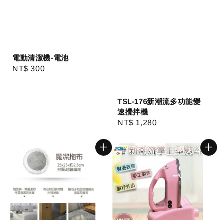
電動清潔機-電池
Regular
NT$ 300
price
TSL-176新潮流多功能變
速攪拌機
Regular
NT$ 1,280
price