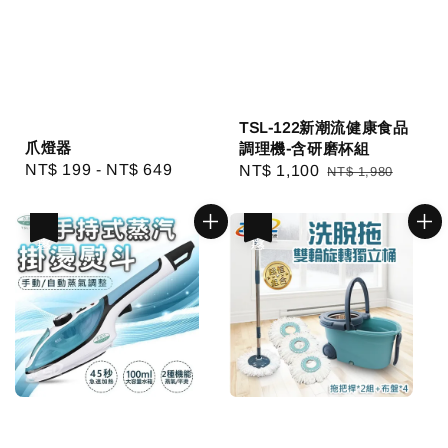
TSL-122新潮流健康食品
爪燈器
調理機-含研磨杯組
Regular
NT$ 199
-
NT$ 649
Sale
NT$ 1,100
Regular
NT$ 1,980
price
price
price
優惠
優惠