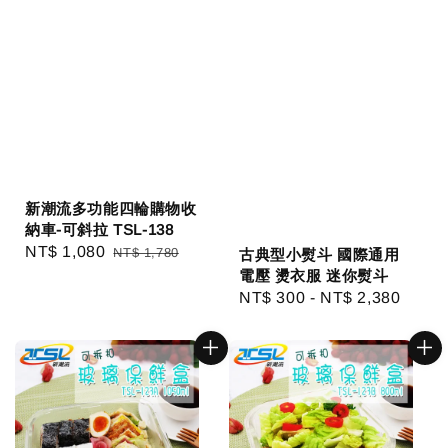
新潮流多功能四輪購物收
納車-可斜拉 TSL-138
Sale
NT$ 1,080
Regular
NT$ 1,780
古典型小熨斗 國際通用
price
price
電壓 燙衣服 迷你熨斗
Regular
NT$ 300
-
NT$ 2,380
price