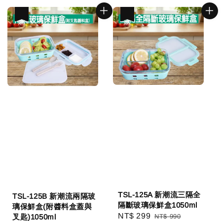
優惠
優惠
TSL-125A 新潮流三隔全
TSL-125B 新潮流兩隔玻
隔斷玻璃保鮮盒1050ml
璃保鮮盒(附醬料盒蓋與
Sale
NT$ 299
Regular
叉匙)1050ml
NT$ 990