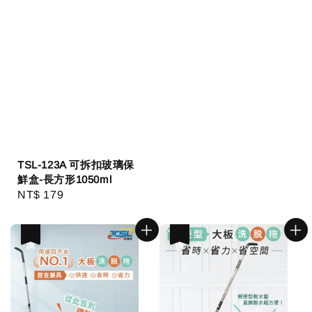
TSL-123A 可拆扣玻璃保
鮮盒-長方形1050ml
Regular
NT$ 179
price
優惠
優惠