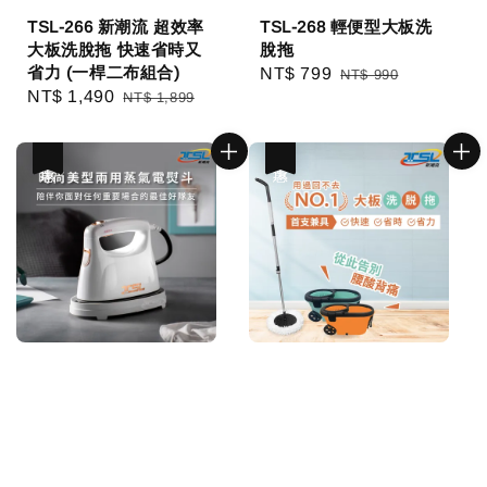
TSL-266 新潮流 超效率
TSL-268 輕便型大板洗
大板洗脫拖 快速省時又
脫拖
省力 (一桿二布組合)
Sale
NT$ 799
Regular
NT$ 990
Sale
NT$ 1,490
Regular
NT$ 1,899
price
price
price
price
優惠
優惠