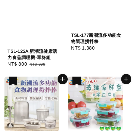
TSL-177新潮流多功能食
物調理攪拌棒
Regular
NT$ 1,380
TSL-122A 新潮流健康活
price
力食品調理機-單杯組
Sale
NT$ 800
Regular
NT$ 999
price
price
優惠
優惠