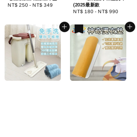
(2025最新款
Regular
NT$ 250
-
NT$ 349
Regular
NT$ 180
-
NT$ 990
price
price
優惠